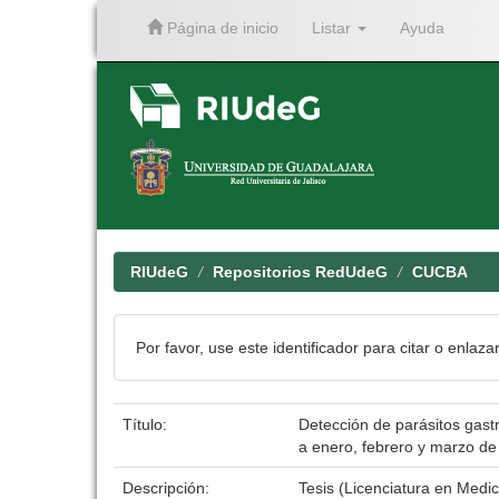
Página de inicio
Listar
Ayuda
Skip
navigation
RIUdeG
Repositorios RedUdeG
CUCBA
Por favor, use este identificador para citar o enlaza
Título:
Detección de parásitos gast
a enero, febrero y marzo d
Descripción:
Tesis (Licenciatura en Medic