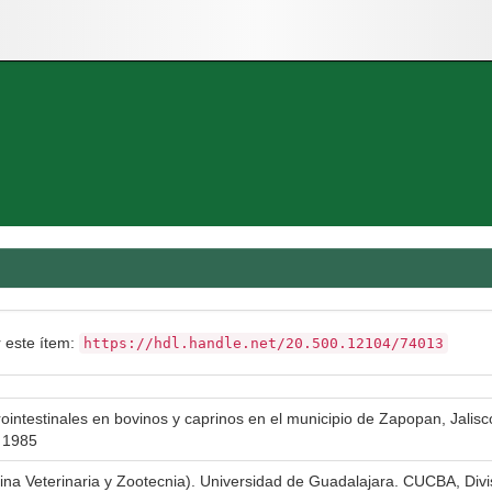
r este ítem:
https://hdl.handle.net/20.500.12104/74013
rointestinales en bovinos y caprinos en el municipio de Zapopan, Jalis
e 1985
ina Veterinaria y Zootecnia). Universidad de Guadalajara. CUCBA, Divis