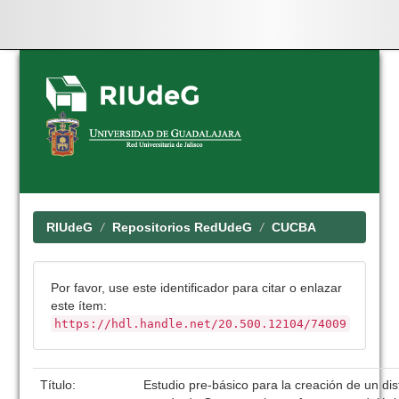
Skip
navigation
RIUdeG
Repositorios RedUdeG
CUCBA
Por favor, use este identificador para citar o enlazar
este ítem:
https://hdl.handle.net/20.500.12104/74009
Título:
Estudio pre-básico para la creación de un dist