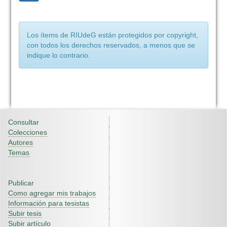
Los ítems de RIUdeG están protegidos por copyright,
con todos los derechos reservados, a menos que se
indique lo contrario.
Consultar
Colecciones
Autores
Temas
Publicar
Como agregar mis trabajos
Información para tesistas
Subir tesis
Subir artículo