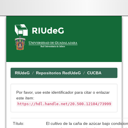
Skip
navigation
RIUdeG
Repositorios RedUdeG
CUCBA
Por favor, use este identificador para citar o enlazar
este ítem:
https://hdl.handle.net/20.500.12104/73999
Título:
El cultivo de la caña de azúcar bajo condicio