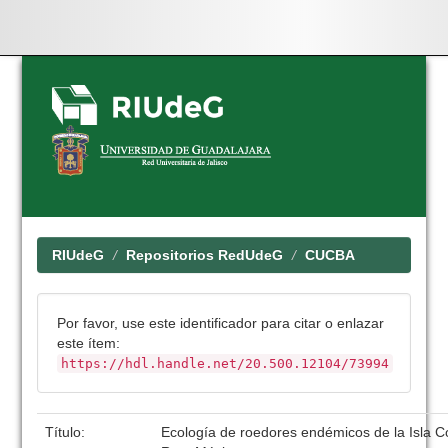
Skip
navigation
RIUdeG
Repositorios RedUdeG
CUCBA
Por favor, use este identificador para citar o enlazar
este ítem:
https://hdl.handle.net/20.500.12104/73994
Título:
Ecología de roedores endémicos de la Isla 