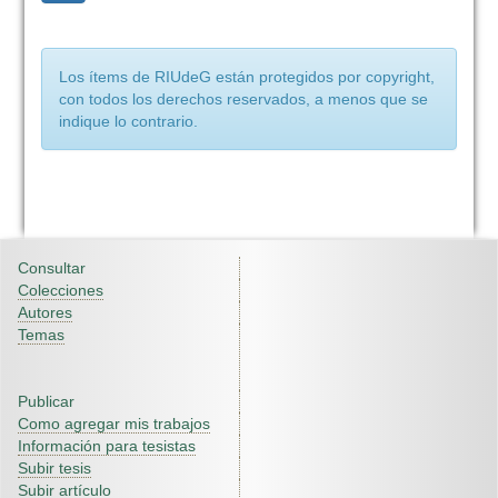
Los ítems de RIUdeG están protegidos por copyright,
con todos los derechos reservados, a menos que se
indique lo contrario.
Consultar
Colecciones
Autores
Temas
Publicar
Como agregar mis trabajos
Información para tesistas
Subir tesis
Subir artículo