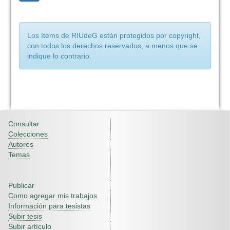
Los ítems de RIUdeG están protegidos por copyright,
con todos los derechos reservados, a menos que se
indique lo contrario.
Consultar
Colecciones
Autores
Temas
Publicar
Como agregar mis trabajos
Información para tesistas
Subir tesis
Subir artículo