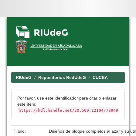
Skip
navigation
RIUdeG
Repositorios RedUdeG
CUCBA
Por favor, use este identificador para citar o enlazar
este ítem:
https://hdl.handle.net/20.500.12104/73949
Título:
Diseños de bloque completos al azar y su util