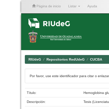
Página de inicio
Listar
Ayuda
Skip
navigation
RIUdeG
Repositorios RedUdeG
CUCBA
Por favor, use este identificador para citar o enlaza
Título:
Hemoglobina gluc
Descripción:
Tesis (Licenciat