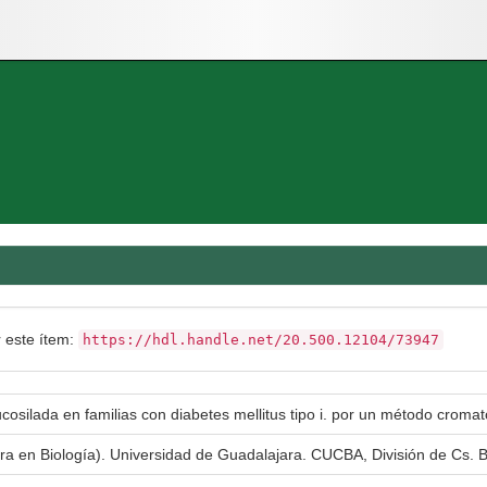
r este ítem:
https://hdl.handle.net/20.500.12104/73947
osilada en familias con diabetes mellitus tipo i. por un método cromato
ura en Biología). Universidad de Guadalajara. CUCBA, División de Cs. B