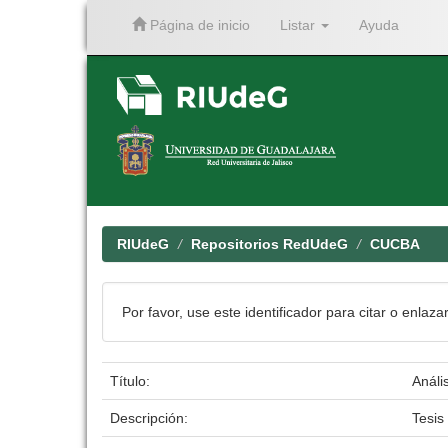
Página de inicio
Listar
Ayuda
Skip
navigation
RIUdeG
Repositorios RedUdeG
CUCBA
Por favor, use este identificador para citar o enlaza
Título:
Análi
Descripción:
Tesis