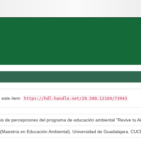
r este ítem:
https://hdl.handle.net/20.500.12104/73943
sis de percepciones del programa de educación ambiental "Revive tu A
 (Maestría en Educación Ambiental). Universidad de Guadalajara. CUC