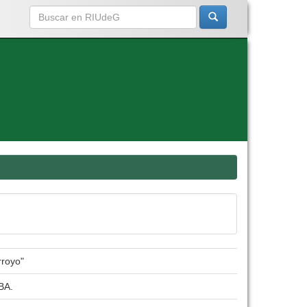
rroyo"
BA.