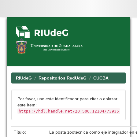
Skip
navigation
RIUdeG
Repositorios RedUdeG
CUCBA
Por favor, use este identificador para citar o enlazar
este ítem:
https://hdl.handle.net/20.500.12104/73935
Título:
La posta zootécnica como eje integrador en 