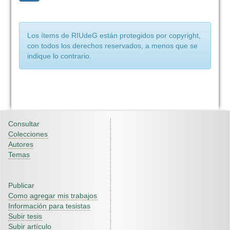
Los ítems de RIUdeG están protegidos por copyright,
con todos los derechos reservados, a menos que se
indique lo contrario.
Consultar
Colecciones
Autores
Temas
Publicar
Como agregar mis trabajos
Información para tesistas
Subir tesis
Subir artículo