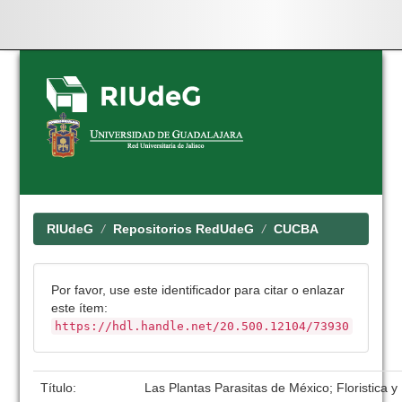
Skip
navigation
RIUdeG
Repositorios RedUdeG
CUCBA
Por favor, use este identificador para citar o enlazar
este ítem:
https://hdl.handle.net/20.500.12104/73930
Título:
Las Plantas Parasitas de México; Floristica y