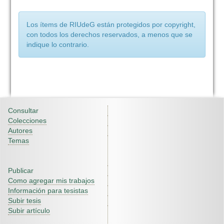
Los ítems de RIUdeG están protegidos por copyright,
con todos los derechos reservados, a menos que se
indique lo contrario.
Consultar
Colecciones
Autores
Temas
Publicar
Como agregar mis trabajos
Información para tesistas
Subir tesis
Subir artículo