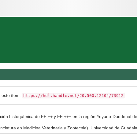
r este ítem:
https://hdl.handle.net/20.500.12104/73912
ción histoquímica de FE ++ y FE +++ en la región Yeyuno-Duodenal de
enciatura en Medicina Veterinaria y Zootecnia). Universidad de Guada