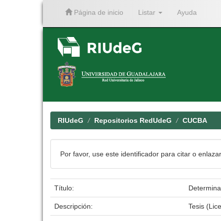
Página de inicio
Listar
Ayuda
Skip
navigation
RIUdeG
Repositorios RedUdeG
CUCBA
Por favor, use este identificador para citar o enlaza
Título:
Determina
Descripción:
Tesis (Lic