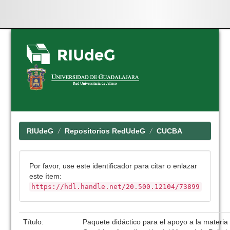
Skip
navigation
RIUdeG
Repositorios RedUdeG
CUCBA
Por favor, use este identificador para citar o enlazar
este ítem:
https://hdl.handle.net/20.500.12104/73899
Título:
Paquete didáctico para el apoyo a la materia