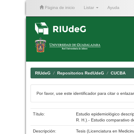
Página de inicio
Listar
Ayuda
Skip
navigation
RIUdeG
Repositorios RedUdeG
CUCBA
Por favor, use este identificador para citar o enlaza
Título:
Estudio epidemiológico descri
R. H.).- Estudio comparativo 
Descripción:
Tesis (Licenciatura en Medicin