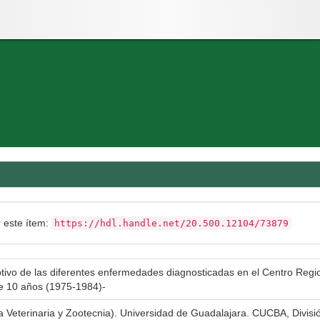
r este ítem:
https://hdl.handle.net/20.500.12104/73879
ptivo de las diferentes enfermedades diagnosticadas en el Centro Regi
de 10 años (1975-1984)-
a Veterinaria y Zootecnia). Universidad de Guadalajara. CUCBA, Divisió