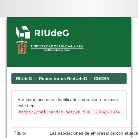
Skip
navigation
RIUdeG
Repositorios RedUdeG
CUCBA
Por favor, use este identificador para citar o enlazar
este ítem:
https://hdl.handle.net/20.500.12104/73874
Título:
Las asociaciones de empresarios con el sect