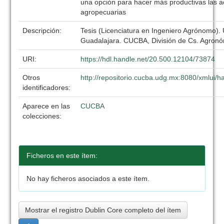
una opción para hacer más productivas las a
agropecuarias
Descripción:
Tesis (Licenciatura en Ingeniero Agrónomo).
Guadalajara. CUCBA, División de Cs. Agronó
URI:
https://hdl.handle.net/20.500.12104/73874
Otros
http://repositorio.cucba.udg.mx:8080/xmlui
identificadores:
Aparece en las
CUCBA
colecciones:
Ficheros en este ítem:
No hay ficheros asociados a este ítem.
Mostrar el registro Dublin Core completo del ítem