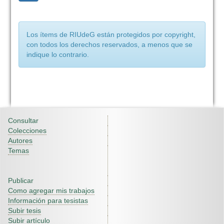
Los ítems de RIUdeG están protegidos por copyright,
con todos los derechos reservados, a menos que se
indique lo contrario.
Consultar
Colecciones
Autores
Temas
Publicar
Como agregar mis trabajos
Información para tesistas
Subir tesis
Subir artículo