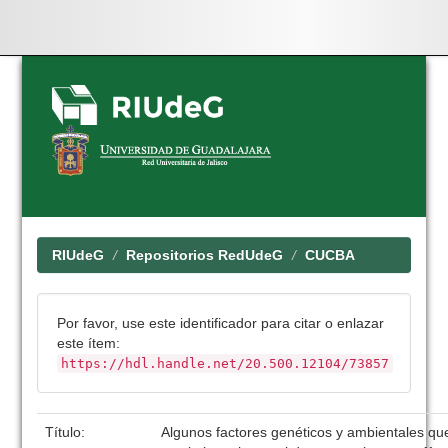
Skip
navigation
RIUdeG
Repositorios RedUdeG
CUCBA
Por favor, use este identificador para citar o enlazar
este ítem:
https://hdl.handle.net/20.500.12104/73857
Título:
Algunos factores genéticos y ambientales que