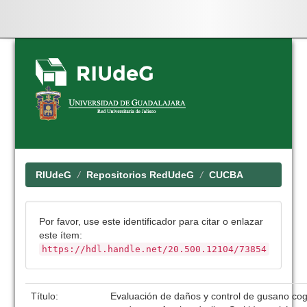
Skip
navigation
RIUdeG
Repositorios RedUdeG
CUCBA
Por favor, use este identificador para citar o enlazar
este ítem:
https://hdl.handle.net/20.500.12104/73854
Título:
Evaluación de daños y control de gusano cog