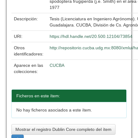
spodoptera frugiperda (j.e. Smith) en el área
1977
Descripción:
Tesis (Licenciatura en Ingeniero Agrónomo).
Guadalajara. CUCBA, División de Cs. Agronó
URI:
https://hdl.handle.net/20.500.12104/73854
Otros
http://repositorio.cucba.udg.mx:8080/xmlui
identificadores:
Aparece en las
CUCBA
colecciones:
Ficheros en este ítem:
No hay ficheros asociados a este ítem.
Mostrar el registro Dublin Core completo del ítem