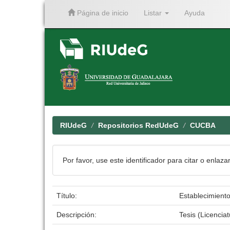
Página de inicio
Listar
Ayuda
Skip
navigation
RIUdeG
Repositorios RedUdeG
CUCBA
Por favor, use este identificador para citar o enlaza
Título:
Establecimiento
Descripción:
Tesis (Licenci