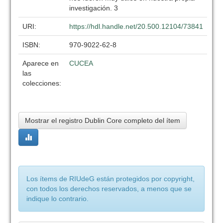
investigación. 3
URI:
https://hdl.handle.net/20.500.12104/73841
ISBN:
970-9022-62-8
Aparece en
CUCEA
las
colecciones:
Mostrar el registro Dublin Core completo del ítem
Los ítems de RIUdeG están protegidos por copyright,
con todos los derechos reservados, a menos que se
indique lo contrario.