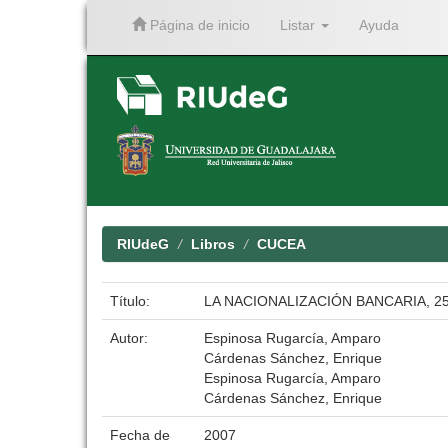
Página de inicio
Listar
Ayuda
Skip
navigation
RIUdeG
Libros
CUCEA
Título:
LA NACIONALIZACIÓN BANCARIA, 25 
Autor:
Espinosa Rugarcía, Amparo
Cárdenas Sánchez, Enrique
Espinosa Rugarcía, Amparo
Cárdenas Sánchez, Enrique
Fecha de
2007