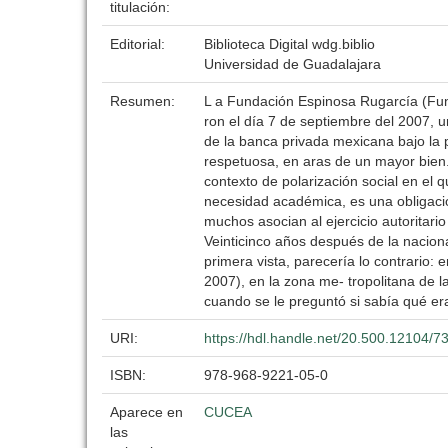
titulación:
Editorial:
Biblioteca Digital wdg.biblio
Universidad de Guadalajara
Resumen:
L a Fundación Espinosa Rugarcía (Fun
ron el día 7 de septiembre del 2007, 
de la banca privada mexicana bajo la 
respetuosa, en aras de un mayor bien
contexto de polarización social en el 
necesidad académica, es una obligació
muchos asocian al ejercicio autoritari
Veinticinco años después de la nacion
primera vista, parecería lo contrario
2007), en la zona me- tropolitana de 
cuando se le preguntó si sabía qué era
URI:
https://hdl.handle.net/20.500.12104/7
ISBN:
978-968-9221-05-0
Aparece en
CUCEA
las