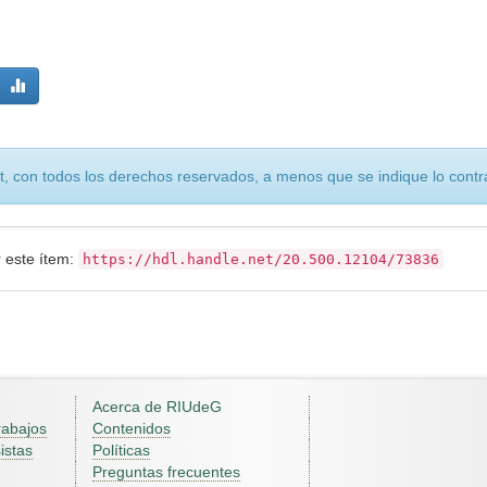
, con todos los derechos reservados, a menos que se indique lo contra
r este ítem:
https://hdl.handle.net/20.500.12104/73836
Acerca de RIUdeG
rabajos
Contenidos
istas
Políticas
Preguntas frecuentes