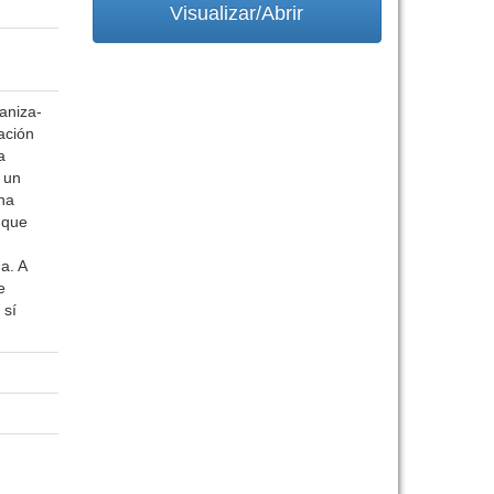
Visualizar/Abrir
aniza-
ación
a
 un
una
 que
a. A
e
 sí