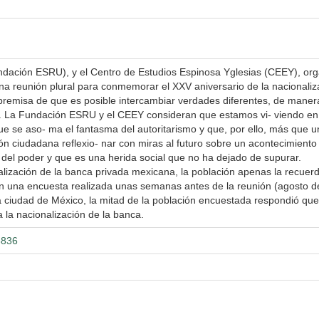
dación ESRU), y el Centro de Estudios Espinosa Yglesias (CEEY), org
una reunión plural para conmemorar el XXV aniversario de la nacionaliz
premisa de que es posible intercambiar verdades diferentes, de maner
. La Fundación ESRU y el CEEY consideran que estamos vi- viendo en
que se aso- ma el fantasma del autoritarismo y que, por ello, más que 
n ciudadana reflexio- nar con miras al futuro sobre un acontecimiento
o del poder y que es una herida social que no ha dejado de supurar.
alización de la banca privada mexicana, la población apenas la recuerd
: en una encuesta realizada unas semanas antes de la reunión (agosto d
la ciudad de México, la mitad de la población encuestada respondió que
 la nacionalización de la banca.
3836