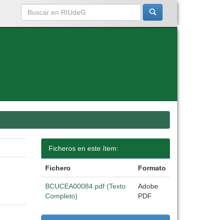
Ficheros en este ítem:
Fichero
Formato
BCUCEA00084.pdf (Texto
Adobe
Completo)
PDF