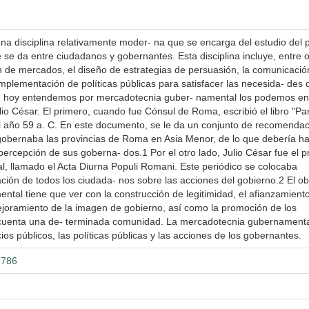
a disciplina relativamente moder- na que se encarga del estudio del 
e se da entre ciudadanos y gobernantes. Esta disciplina incluye, entre 
n de mercados, el diseño de estrategias de persuasión, la comunicació
implementación de políticas públicas para satisfacer las necesida- des 
ue hoy entendemos por mercadotecnia guber- namental los podemos en
lio César. El primero, cuando fue Cónsul de Roma, escribió el libro "Par
el año 59 a. C. En este documento, se le da un conjunto de recomenda
gobernaba las provincias de Roma en Asia Menor, de lo que debería h
ercepción de sus goberna- dos.1 Por el otro lado, Julio César fue el p
, llamado el Acta Diurna Populi Romani. Este periódico se colocaba
ión de todos los ciudada- nos sobre las acciones del gobierno.2 El ob
tal tiene que ver con la construcción de legitimidad, el afianzamiento
mejoramiento de la imagen de gobierno, así como la promoción de los
ue cuenta una de- terminada comunidad. La mercadotecnia gubernamenta
os públicos, las políticas públicas y las acciones de los gobernantes.
3786