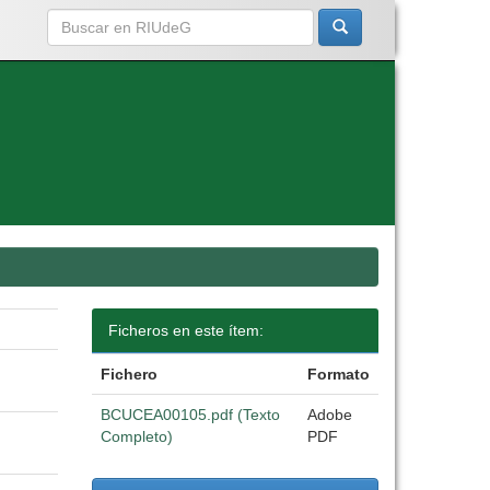
Ficheros en este ítem:
Fichero
Formato
BCUCEA00105.pdf (Texto
Adobe
Completo)
PDF