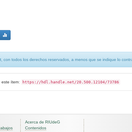
, con todos los derechos reservados, a menos que se indique lo contra
r este ítem:
https://hdl.handle.net/20.500.12104/73786
Acerca de RIUdeG
rabajos
Contenidos