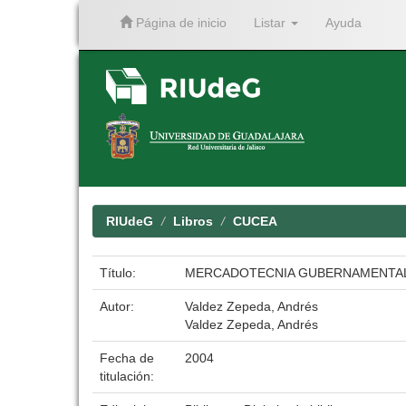
Página de inicio
Listar
Ayuda
Skip
navigation
RIUdeG
Libros
CUCEA
Título:
MERCADOTECNIA GUBERNAMENTA
Autor:
Valdez Zepeda, Andrés
Valdez Zepeda, Andrés
Fecha de
2004
titulación: