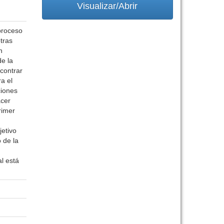
Visualizar/Abrir
proceso
otras
n
de la
contrar
a el
ciones
acer
rimer
jetivo
 de la
l está