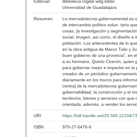
Editorial:
Biblioteca Digital wdg.biblio
Universidad de Guadalajara
Resumen:
La mercadotecnia gubernamental es un
de intercambio político volun- tario qu
cosas, ]a investigación y segmentació
social, imagen, así como, el diseño e 
población. Los antecedentes de lo q
en la obra antigua de Marco Tulio y Ju
buen gobierno de una provincia", en 
a su hermano, Quinto Cicerón, quien 
para gobernar mejor e impactar en la p
creador de un periódico gubernamental
diariamente en los muros para informac
centra] de la mercadotecnia gubernamen
gobernabilidad, la construcción y el 
territorios, bienes y servicios con q
orientada, además, a vender los servici
URI:
https://hdl.handle.net/20.500.12104/7
ISBN:
970-27-0476-6