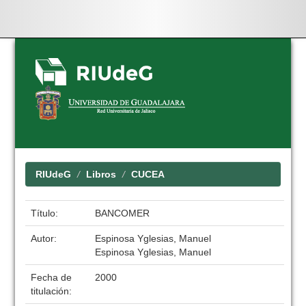
Skip
navigation
RIUdeG
Libros
CUCEA
Título:
BANCOMER
Autor:
Espinosa Yglesias, Manuel
Espinosa Yglesias, Manuel
Fecha de
2000
titulación: