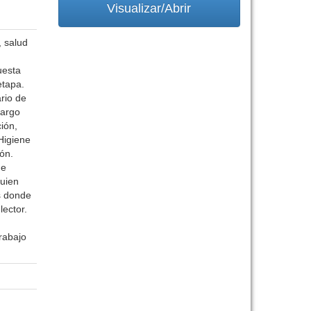
Visualizar/Abrir
, salud
uesta
etapa.
rio de
largo
ción,
Higiene
ón.
de
quien
os donde
lector.
rabajo