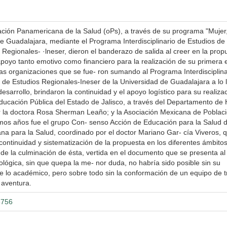
ación Panamericana de la Salud (oPs), a través de su programa "Mujer
 de Guadalajara, mediante el Programa Interdisciplinario de Estudios de
egionales- ·lneser, dieron el banderazo de salida al creer en la prop
apoyo tanto emotivo como financiero para la realización de su primera 
as organizaciones que se fue- ron sumando al Programa Interdisciplina
de Estudios Regionales-Ineser de la Universidad de Guadalajara a lo 
desarrollo, brindaron la continuidad y el apoyo logístico para su realiza
ucación Pública del Estado de Jalisco, a través del Departamento de 
r la doctora Rosa Sherman Leaño; y la Asociación Mexicana de Poblaci
timos años fue el grupo Con- senso Acción de Educación para la Salud 
a para la Salud, coordinado por el doctor Mariano Gar- cía Viveros, 
continuidad y sistematización de la propuesta en los diferentes ámbit
 de la culminación de ésta, vertida en el documento que se presenta al 
lógica, sin que quepa la me- nor duda, no habría sido posible sin su
de lo académico, pero sobre todo sin la conformación de un equipo de t
 aventura.
3756