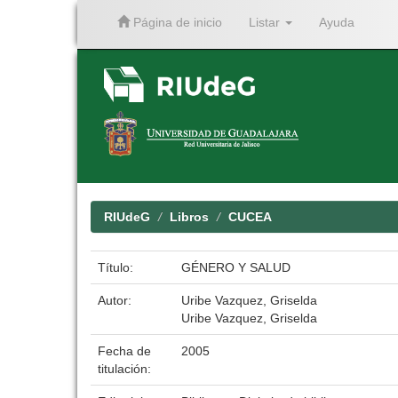
Página de inicio
Listar
Ayuda
Skip
navigation
RIUdeG
Libros
CUCEA
Título:
GÉNERO Y SALUD
Autor:
Uribe Vazquez, Griselda
Uribe Vazquez, Griselda
Fecha de
2005
titulación: