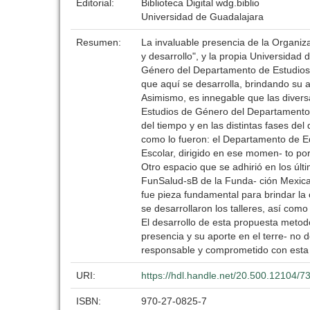
Editorial:
Biblioteca Digital wdg.biblio
Universidad de Guadalajara
Resumen:
La invaluable presencia de la Organiz
y desarrollo", y la propia Universidad
Género del Departamento de Estudios R
que aquí se desarrolla, brindando su 
Asimismo, es innegable que las divers
Estudios de Género del Departamento 
del tiempo y en las distintas fases del 
como lo fueron: el Departamento de Ed
Escolar, dirigido en ese momen- to po
Otro espacio que se adhirió en los úl
FunSalud-sB de la Funda- ción Mexican
fue pieza fundamental para brindar la 
se desarrollaron los talleres, así como
El desarrollo de esta propuesta metodo
presencia y su aporte en el terre- no 
responsable y comprometido con esta
URI:
https://hdl.handle.net/20.500.12104/7
ISBN:
970-27-0825-7