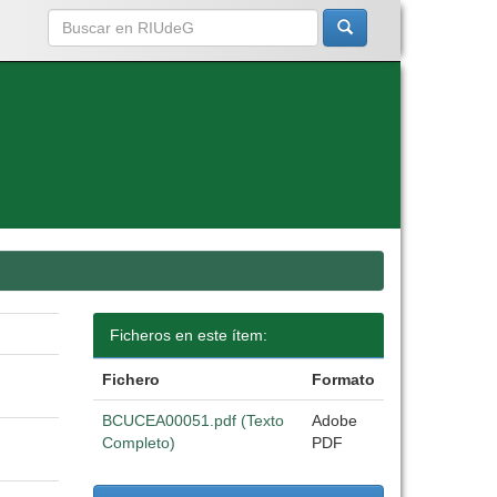
Ficheros en este ítem:
Fichero
Formato
BCUCEA00051.pdf (Texto
Adobe
Completo)
PDF