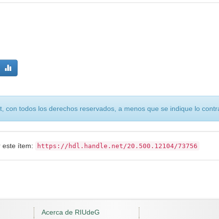
, con todos los derechos reservados, a menos que se indique lo contra
r este ítem:
https://hdl.handle.net/20.500.12104/73756
Acerca de RIUdeG