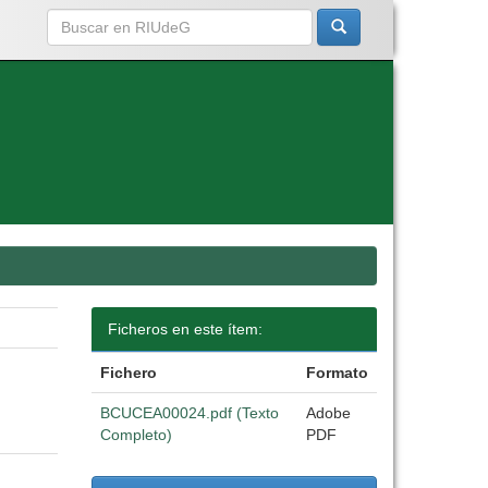
Ficheros en este ítem:
Fichero
Formato
BCUCEA00024.pdf (Texto
Adobe
Completo)
PDF