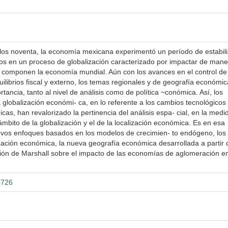
los noventa, la economía mexicana experimentó un período de estabil
os en un proceso de globalización caracterizado por impactar de mane
e componen la economía mundial. Aún con los avances en el control de
uilibrios fiscal y externo, los temas regionales y de geografía económi
ncia, tanto al nivel de análisis como de política ~conómica. Así, los
 globalización económi- ca, en lo referente a los cambios tecnológicos 
cas, han revalorizado la pertinencia del análisis espa- cial, en la med
l ámbito de la globalización y el de la localización económica. Es en esa
uevos enfoques basados en los modelos de crecimien- to endógeno, los
zación económica, la nueva geografía económica desarrollada a partir 
ción de Marshall sobre el impacto de las economías de aglomeración en
3726