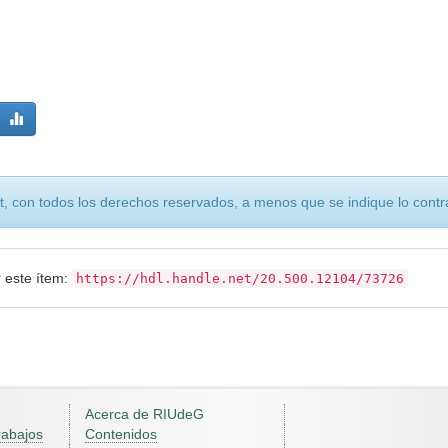
, con todos los derechos reservados, a menos que se indique lo contra
r este ítem:
https://hdl.handle.net/20.500.12104/73726
Acerca de RIUdeG
rabajos
Contenidos