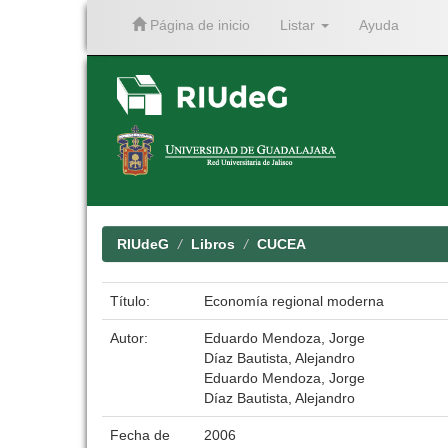
Página de inicio
Listar
Ayuda
Skip
navigation
RIUdeG
Libros
CUCEA
Título:
Economía regional moderna
Autor:
Eduardo Mendoza, Jorge
Díaz Bautista, Alejandro
Eduardo Mendoza, Jorge
Díaz Bautista, Alejandro
Fecha de
2006