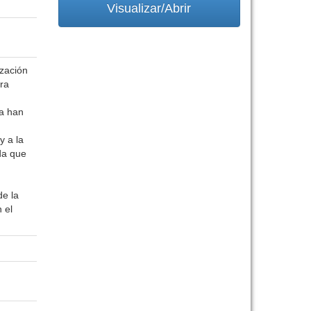
Visualizar/Abrir
ización
ra
ca han
y a la
ida que
de la
 el