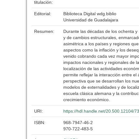
titulación:
Editorial:
Biblioteca Digital wdg.biblio
Universidad de Guadalajara
Resumen:
Durante las décadas de los ochenta y 
y de cambios estructurales, enmarcad
asimétrica a los países y regiones qu
aspectos como la inflación y los deseq
venido cobrando cada vez mayor importa
impactos nacionales y regionales de la
localización de las actividades económi
permite reflejar la interacción entre e
perspectiva que se desarrollan los n
modelos de externalidades y de locali
escuela clásica alemana y la contribu
crecimiento económico.
URI:
https://hdl.handle.net/20.500.12104/7
ISBN:
968-7947-46-2
970-722-483-5