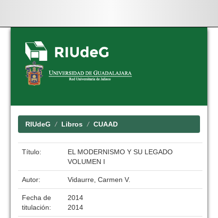
Skip
navigation
RIUdeG
Libros
CUAAD
Título:
EL MODERNISMO Y SU LEGADO
VOLUMEN I
Autor:
Vidaurre, Carmen V.
Fecha de
2014
titulación:
2014