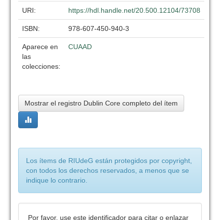
URI:
https://hdl.handle.net/20.500.12104/73708
ISBN:
978-607-450-940-3
Aparece en
CUAAD
las
colecciones:
Mostrar el registro Dublin Core completo del ítem
Los ítems de RIUdeG están protegidos por copyright,
con todos los derechos reservados, a menos que se
indique lo contrario.
Por favor, use este identificador para citar o enlazar