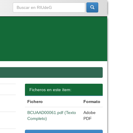
Ficheros en este ítem:
Fichero
Formato
BCUAAD00061.pdf (Texto
Adobe
Completo)
PDF