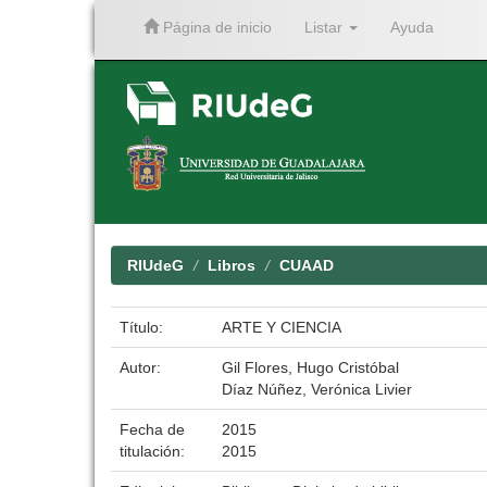
Página de inicio
Listar
Ayuda
Skip
navigation
RIUdeG
Libros
CUAAD
Título:
ARTE Y CIENCIA
Autor:
Gil Flores, Hugo Cristóbal
Díaz Núñez, Verónica Livier
Fecha de
2015
titulación:
2015