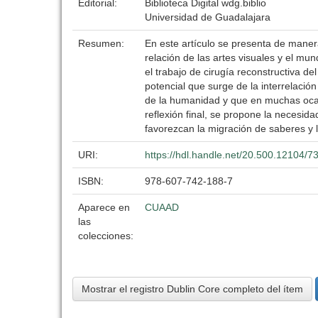
Editorial:
Biblioteca Digital wdg.biblio
Universidad de Guadalajara
Resumen:
En este artículo se presenta de manera
relación de las artes visuales y el mun
el trabajo de cirugía reconstructiva d
potencial que surge de la interrelació
de la humanidad y que en muchas ocasi
reflexión final, se propone la necesid
favorezcan la migración de saberes y la
URI:
https://hdl.handle.net/20.500.12104/7
ISBN:
978-607-742-188-7
Aparece en
CUAAD
las
colecciones:
Mostrar el registro Dublin Core completo del ítem