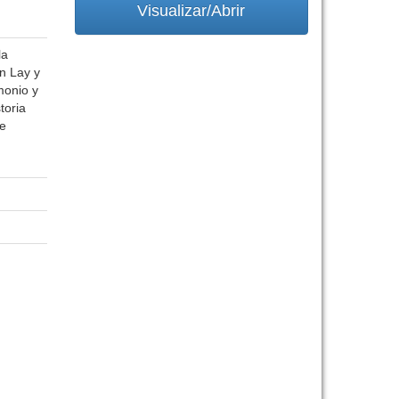
Visualizar/Abrir
la
án Lay y
monio y
toria
de