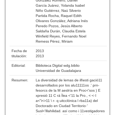
González Romero, Daniel
García Juárez, Yolanda Isabel
Niño Gutiérrez, Naú Silverio
Partida Rocha, Raquel Edith
Olivares González, Adriana Inés
Peredo Pozos, Jesús Alberto
Saldaña Durán, Claudia Estela
Winfield Reyes, Fernando Noel
Remess Pérez, Miriam
Fecha de
2013
titulación:
2013
Editorial:
Biblioteca Digital wdg.biblio
Universidad de Guadalajara
Resumen:
La diversidad de lemas de ill\esti gació11
desarrollados por los alu11111os .' prn-
fesorcs de la M aeslría en Proc<'sos ) E
xpresió 11 C rá Ílea <'11 la Pro., <·<·I
a<"i<>11 \ r- q uitcclónica l rba11a) del
Doctorado en Ciudad Territorio·'
Susl<'lllahilidad. así como i 11vestigadores