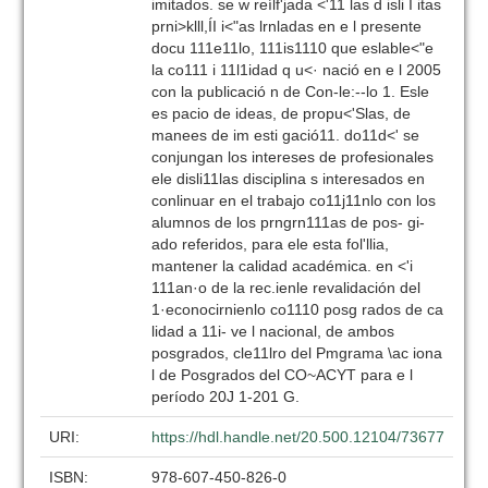
imitados. se w reílf'jada <'11 las d isli I itas
prni>klll,ÍI i<"as lrnladas en e l presente
docu 111e11lo, 111is1110 que eslable<"e
la co111 i 11l1idad q u<· nació en e l 2005
con la publicació n de Con-le:--lo 1. Esle
es pacio de ideas, de propu<'Slas, de
manees de im esti gació11. do11d<' se
conjungan los intereses de profesionales
ele disli11las disciplina s interesados en
conlinuar en el trabajo co11j11nlo con los
alumnos de los prngrn111as de pos- gi-
ado referidos, para ele esta fol'llia,
mantener la calidad académica. en <'i
111an·o de la rec.ienle revalidación del
1·econocirnienlo co1110 posg rados de ca
lidad a 11i- ve l nacional, de ambos
posgrados, cle11lro del Pmgrama \ac iona
l de Posgrados del CO~ACYT para e l
período 20J 1-201 G.
URI:
https://hdl.handle.net/20.500.12104/73677
ISBN:
978-607-450-826-0