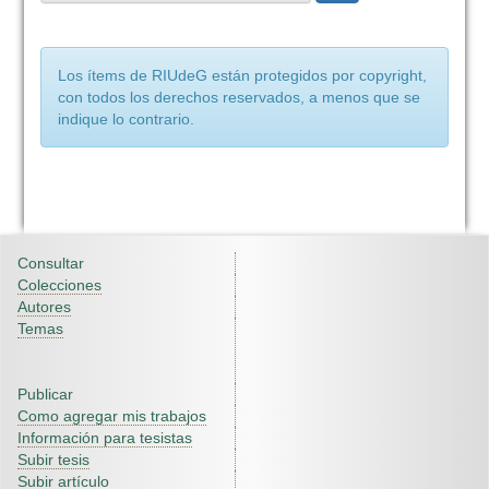
Los ítems de RIUdeG están protegidos por copyright,
con todos los derechos reservados, a menos que se
indique lo contrario.
Consultar
Colecciones
Autores
Temas
Publicar
Como agregar mis trabajos
Información para tesistas
Subir tesis
Subir artículo