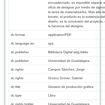
encuadernado, es imposible separar e
oficio de designar por medio de signos
la tarea de materializarlos. Más allá de
boceto, el producto es la evidencia de
diseño, es la conclusión del proyecto,
la herencia del designio.
dc.format
application/PDF
dc.language.iso
spa
dc.publisher
Biblioteca Digital wdg.biblio
dc.publisher
Universidad de Guadalajara
dc.rights
Campos Sánchez, Jorge
dc.rights
Orozco Grover, Gabriel
dc.title
Glosario de producción gráfica
dc.type
Libro
dc.rights.holder
Universidad de Guadalajara