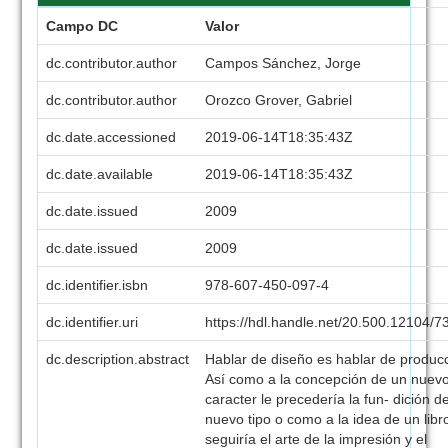
Campo DC
Valor
dc.contributor.author
Campos Sánchez, Jorge
dc.contributor.author
Orozco Grover, Gabriel
dc.date.accessioned
2019-06-14T18:35:43Z
dc.date.available
2019-06-14T18:35:43Z
dc.date.issued
2009
dc.date.issued
2009
dc.identifier.isbn
978-607-450-097-4
dc.identifier.uri
https://hdl.handle.net/20.500.12104/
dc.description.abstract
Hablar de diseño es hablar de produc
Así como a la concepción de un nuev
caracter le precedería la fun- dición de
nuevo tipo o como a la idea de un libro
seguiría el arte de la impresión y el