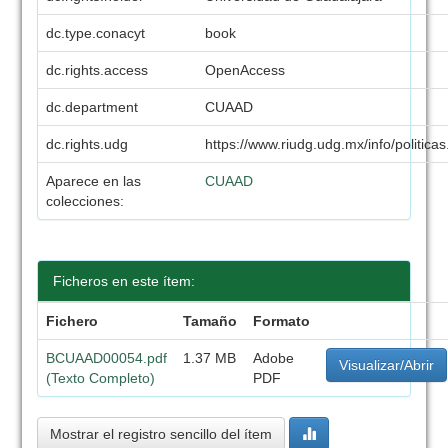
dc.type.conacyt
book
dc.rights.access
OpenAccess
dc.department
CUAAD
dc.rights.udg
https://www.riudg.udg.mx/info/politicas
Aparece en las
CUAAD
colecciones:
Ficheros en este ítem:
Fichero
Tamaño
Formato
BCUAAD00054.pdf
1.37 MB
Adobe
Visualizar/Abrir
(Texto Completo)
PDF
Mostrar el registro sencillo del ítem