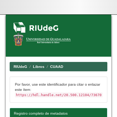
Skip
navigation
RIUdeG
Libros
CUAAD
Por favor, use este identificador para citar o enlazar
este ítem:
https://hdl.handle.net/20.500.12104/73670
Registro completo de metadatos