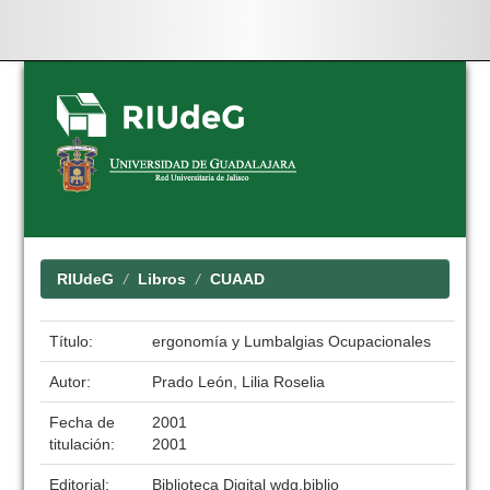
Skip
navigation
RIUdeG
Libros
CUAAD
Título:
ergonomía y Lumbalgias Ocupacionales
Autor:
Prado León, Lilia Roselia
Fecha de
2001
titulación:
2001
Editorial:
Biblioteca Digital wdg.biblio