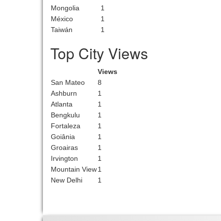
Mongolia
1
México
1
Taiwán
1
Top City Views
Views
San Mateo
8
Ashburn
1
Atlanta
1
Bengkulu
1
Fortaleza
1
Goiânia
1
Groairas
1
Irvington
1
Mountain View
1
New Delhi
1