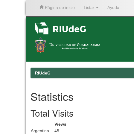
Página de inicio
Listar
Ayuda
Skip
navigation
RIUdeG
Statistics
Total Visits
Views
Argentina ...
45