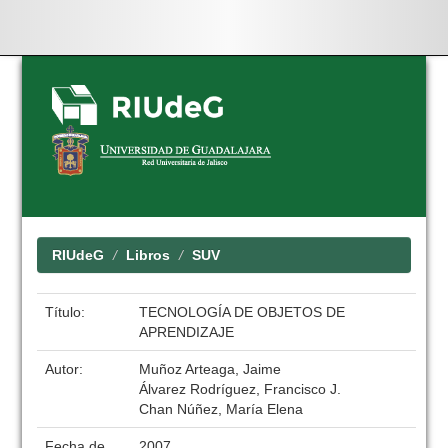
Skip
navigation
RIUdeG
Libros
SUV
Título:
TECNOLOGÍA DE OBJETOS DE
APRENDIZAJE
Autor:
Muñoz Arteaga, Jaime
Álvarez Rodríguez, Francisco J.
Chan Núñez, María Elena
Fecha de
2007