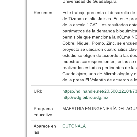
Universidad de Guadalajara
Resumen:
Este trabajo presenta el desarrollo de
de Tizapan el alto Jalisco. En este pr
de la escala "ICA". Los resultados ob
parámetros de la demanda bioquímica d
permisible que menciona la n01ma N
Cobre, Níquel, Plomo, Zinc, se encue
proyecto se ubicaron cuatro sitios cl
estudio se eligen de acuerdo a las de
muestras correspondientes, éstas se
realizar los estudios pertinentes de l
Guadalajara; uno de Microbiología y el
de la presa El Volantín de acuerdo a l
URI:
https://hdl.handle.net/20.500.12104/7
http://wdg.biblio.udg.mx
Programa
MAESTRIA EN INGENIERÍA DEL AGUA
educativo:
Aparece en
CUTONALA
las