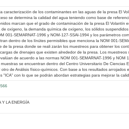
 la caracterización de los contaminantes en las aguas de la presa El Vol
oceso se determina la calidad del agua teniendo como base de referencia
tenidos marcan que el grado de contaminación de la presa El Volantín 
e oxígeno, la demanda química de oxígeno, los sólidos suspendidos tot
OM 001-SEMARNAT-1996 y NOM-127-SSAl-1994 y los parámetros como S
ntran dentro de los línútes permisibles que menciona la NOM 001-SE
ave de la presa donde se reali zarán los muestreos para obtener los co
scargas de drenajes que existen alrededor de la presa. Los muestreos 
 evalúan de acuerdo a las normas NOM 001-SEMARNAT-1996 y NOM 127
as muestras se encuentran dentro del Centro Universitario De Ciencias 
 otro de Análisis físico-químicos. Con base a los resultados arrojados e
os "ICA" con lo que se podrán abordan estrategias para mejorar la calid
3566
 Y LA ENERGÍA