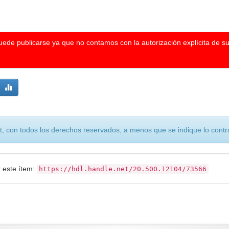
puede publicarse ya que no contamos con la autorización explícita de s
, con todos los derechos reservados, a menos que se indique lo contra
r este ítem:
https://hdl.handle.net/20.500.12104/73566