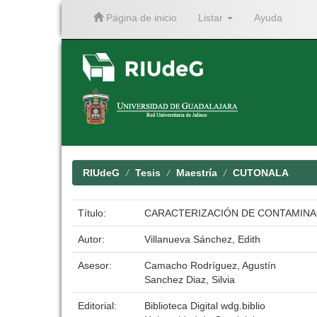
Página de inicio
Listar
Ayuda
Skip
navigation
RIUdeG
Tesis
Maestría
CUTONALA
Título:
CARACTERIZACIÓN DE CONTAMINANT
Autor:
Villanueva Sánchez, Edith
Asesor:
Camacho Rodríguez, Agustín
Sanchez Diaz, Silvia
Editorial:
Biblioteca Digital wdg.biblio