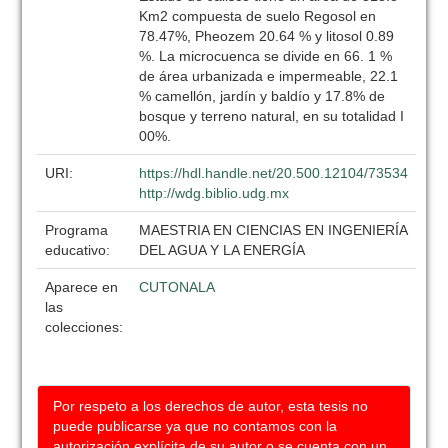
Km2 compuesta de suelo Regosol en
78.47%, Pheozem 20.64 % y litosol 0.89
%. La microcuenca se divide en 66. 1 %
de área urbanizada e impermeable, 22.1
% camellón, jardín y baldío y 17.8% de
bosque y terreno natural, en su totalidad I
00%.
URI:
https://hdl.handle.net/20.500.12104/73534
http://wdg.biblio.udg.mx
Programa
MAESTRIA EN CIENCIAS EN INGENIERÍA
educativo:
DEL AGUA Y LA ENERGÍA
Aparece en
CUTONALA
las
colecciones:
Por respeto a los derechos de autor, esta tesis no
puede publicarse ya que no contamos con la
autorización explícita de su autor o se cuenta con un