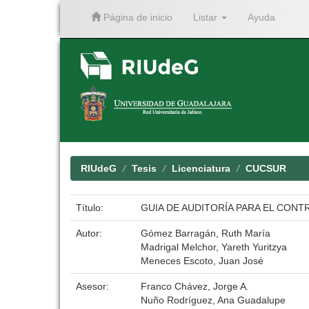
Página de inicio
Listar
Ayuda
Skip
navigation
RIUdeG
Tesis
Licenciatura
CUCSUR
Título:
GUIA DE AUDITORÍA PARA EL CON
Autor:
Gómez Barragán, Ruth María
Madrigal Melchor, Yareth Yuritzya
Meneces Escoto, Juan José
Asesor:
Franco Chávez, Jorge A.
Nuño Rodríguez, Ana Guadalupe