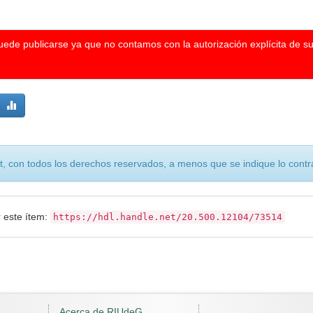
puede publicarse ya que no contamos con la autorización explícita de s
, con todos los derechos reservados, a menos que se indique lo contra
r este ítem:
https://hdl.handle.net/20.500.12104/73514
Acerca de RIUdeG