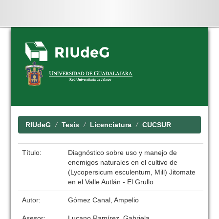
Skip
navigation
RIUdeG
Tesis
Licenciatura
CUCSUR
Título:
Diagnóstico sobre uso y manejo de
enemigos naturales en el cultivo de
(Lycopersicum esculentum, Mill) Jitomate
en el Valle Autlán - El Grullo
Autor:
Gómez Canal, Ampelio
Asesor:
Lucano Ramírez, Gabriela