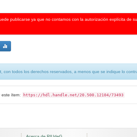
puede publicarse ya que no contamos con la autorización explícita de s
, con todos los derechos reservados, a menos que se indique lo contra
r este ítem:
https://hdl.handle.net/20.500.12104/73493
Acerca de RIUdeG