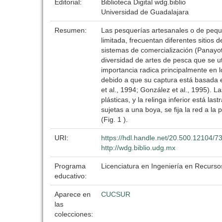
Editorial:
Biblioteca Digital wdg.biblio
Universidad de Guadalajara
Resumen:
Las pesquerías artesanales o de pequ
limitada, frecuentan diferentes sitio
sistemas de comercialización (Panayot
diversidad de artes de pesca que se u
importancia radica principalmente en 
debido a que su captura está basada e
et al., 1994; González et al., 1995). 
plásticas, y la relinga inferior está l
sujetas a una boya, se fija la red a l
(Fig. 1 ).
URI:
https://hdl.handle.net/20.500.12104/7
http://wdg.biblio.udg.mx
Programa
Licenciatura en Ingeniería en Recurso
educativo:
Aparece en
CUCSUR
las
colecciones: