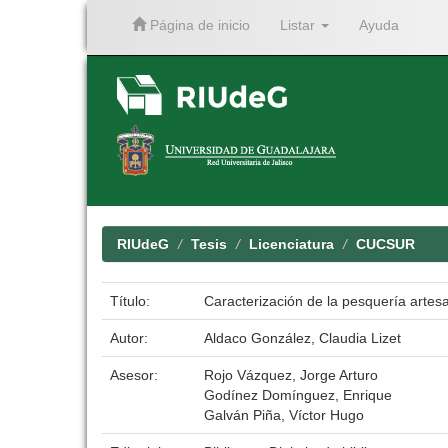
Página de inicio
Listar
Ayuda
Skip
navigation
RIUdeG
Tesis
Licenciatura
CUCSUR
Título:
Caracterización de la pesquería artes
Autor:
Aldaco González, Claudia Lizet
Asesor:
Rojo Vázquez, Jorge Arturo
Godínez Domínguez, Enrique
Galván Piña, Víctor Hugo