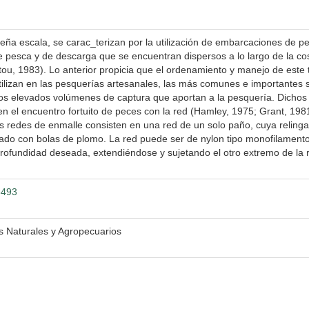
eña escala, se carac_terizan por la utilización de embarcaciones de 
s de pesca y de descarga que se encuentran dispersos a lo largo de la 
ou, 1983). Lo anterior propicia que el ordenamiento y manejo de este 
tilizan en las pesquerías artesanales, las más comunes e importantes s
los elevados volúmenes de captura que aportan a la pesquería. Dichos
n el encuentro fortuito de peces con la red (Hamley, 1975; Grant, 1981
Las redes de enmalle consisten en una red de un solo paño, cuya reling
astrado con bolas de plomo. La red puede ser de nylon tipo monofilament
a profundidad deseada, extendiéndose y sujetando el otro extremo de la r
3493
s Naturales y Agropecuarios