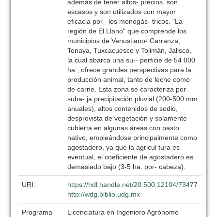
además de tener altos- precios, son
escasos y son utilizados con mayor
eficacia por_ los monogás- tricos. "La
región de El Llano" que comprende los
municipios de Venustiano- Carranza,
Tonaya, Tuxcacuesco y Tolimán, Jalisco,
la cual abarca una su-- perficie de 54 000
ha., ofrece grandes perspectivas para la
producción animal, tanto de leche como
de carne. Esta zona se caracteriza por
suba- ja precipitación pluvial (200-500 mm
anuales), altos contenidos de sodio,
desprovista de vegetación y solamente
cubierta en algunas áreas con pasto
nativo, empleándose principalmente como
agostadero, ya que la agricul tura es
eventual, el coeficiente de agostadero es
demasiado bajo (3-5 ha. por- cabeza).
URI:
https://hdl.handle.net/20.500.12104/73477
http://wdg.biblio.udg.mx
Programa
Licenciatura en Ingeniero Agrónomo