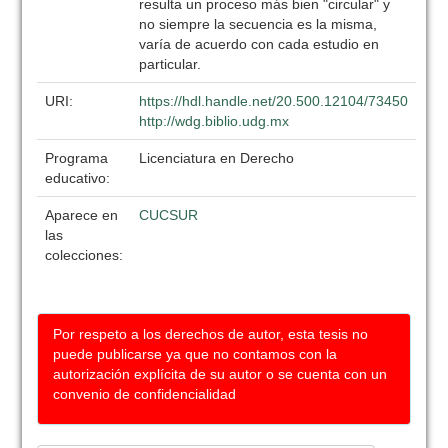
resulta un proceso más bien "circular" y
no siempre la secuencia es la misma,
varía de acuerdo con cada estudio en
particular.
URI:
https://hdl.handle.net/20.500.12104/73450
http://wdg.biblio.udg.mx
Programa
Licenciatura en Derecho
educativo:
Aparece en
CUCSUR
las
colecciones:
Por respeto a los derechos de autor, esta tesis no
puede publicarse ya que no contamos con la
autorización explícita de su autor o se cuenta con un
convenio de confidencialidad