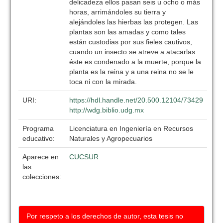
delicadeza ellos pasan seis u ocho o más
horas, arrimándoles su tierra y
alejándoles las hierbas las protegen. Las
plantas son las amadas y como tales
están custodias por sus fieles cautivos,
cuando un insecto se atreve a atacarlas
éste es condenado a la muerte, porque la
planta es la reina y a una reina no se le
toca ni con la mirada.
URI:
https://hdl.handle.net/20.500.12104/73429
http://wdg.biblio.udg.mx
Programa
Licenciatura en Ingeniería en Recursos
educativo:
Naturales y Agropecuarios
Aparece en
CUCSUR
las
colecciones:
Por respeto a los derechos de autor, esta tesis no