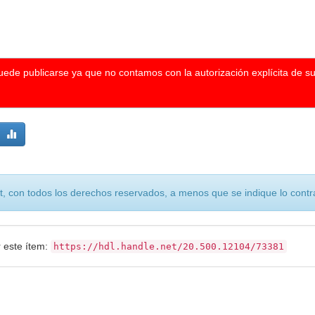
puede publicarse ya que no contamos con la autorización explícita de s
, con todos los derechos reservados, a menos que se indique lo contra
r este ítem:
https://hdl.handle.net/20.500.12104/73381