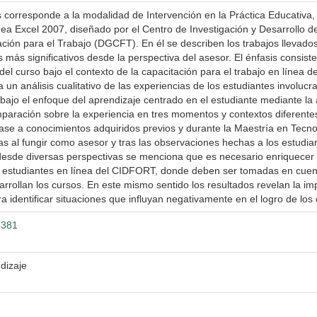
corresponde a la modalidad de Intervención en la Práctica Educativa, 
ínea Excel 2007, diseñado por el Centro de Investigación y Desarrollo 
ón para el Trabajo (DGCFT). En él se describen los trabajos llevados 
más significativos desde la perspectiva del asesor. El énfasis consiste
del curso bajo el contexto de la capacitación para el trabajo en línea
ta un análisis cualitativo de las experiencias de los estudiantes invol
jo el enfoque del aprendizaje centrado en el estudiante mediante la a
paración sobre la experiencia en tres momentos y contextos diferente
ase a conocimientos adquiridos previos y durante la Maestría en Tecno
s al fungir como asesor y tras las observaciones hechas a los estudian
 desde diversas perspectivas se menciona que es necesario enriquecer e
s estudiantes en línea del CIDFORT, donde deben ser tomadas en cuenta 
esarrollan los cursos. En este mismo sentido los resultados revelan la 
 identificar situaciones que influyan negativamente en el logro de los 
3381
dizaje