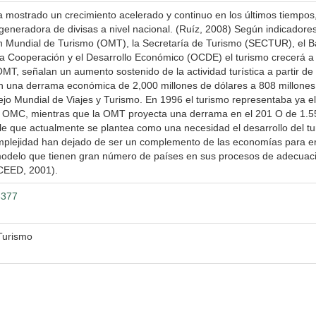
a ha mostrado un crecimiento acelerado y continuo en los últimos tiemp
ra generadora de divisas a nivel nacional. (Ruíz, 2008) Según indicado
ón Mundial de Turismo (OMT), la Secretaría de Turismo (SECTUR), el B
la Cooperación y el Desarrollo Económico (OCDE) el turismo crecerá 
MT, señalan un aumento sostenido de la actividad turística a partir d
on una derrama económica de 2,000 millones de dólares a 808 millones 
jo Mundial de Viajes y Turismo. En 1996 el turismo representaba ya e
la OMC, mientras que la OMT proyecta una derrama en el 201 O de 1.55
le que actualmente se plantea como una necesidad el desarrollo del tu
complejidad han dejado de ser un complemento de las economías para er
modelo que tienen gran número de países en sus procesos de adecuaci
-CEED, 2001).
3377
Turismo