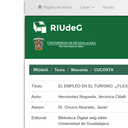
Página de inicio
Listar
Ayuda
Skip
navigation
RIUdeG
Tesis
Maestría
CUCOSTA
Título:
EL EMPLEO EN EL TURISMO: ¿FLEX
Autor:
Hernández Nogueda, Verónica Citlalli
Asesor:
Dr. Orozco Alvarado, Javier
Editorial:
Biblioteca Digital wdg.biblio
Universidad de Guadalajara