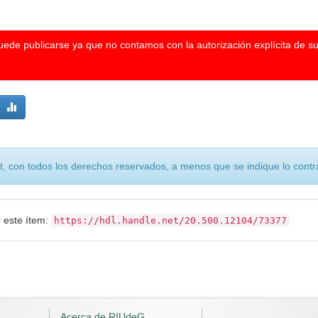
puede publicarse ya que no contamos con la autorización explícita de s
, con todos los derechos reservados, a menos que se indique lo contra
r este ítem:
https://hdl.handle.net/20.500.12104/73377
Acerca de RIUdeG