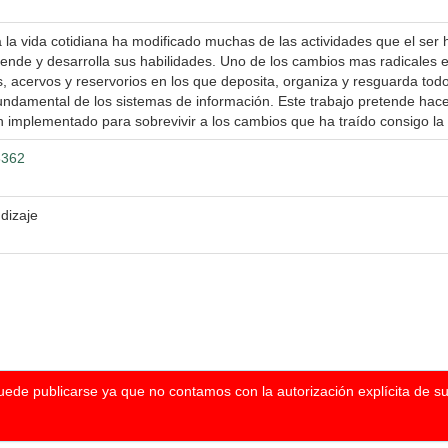
 la vida cotidiana ha modificado muchas de las actividades que el ser
rende y desarrolla sus habilidades. Uno de los cambios mas radicales 
as, acervos y reservorios en los que deposita, organiza y resguarda to
undamental de los sistemas de información. Este trabajo pretende hacer 
n implementado para sobrevivir a los cambios que ha traído consigo la
3362
dizaje
puede publicarse ya que no contamos con la autorización explícita de s