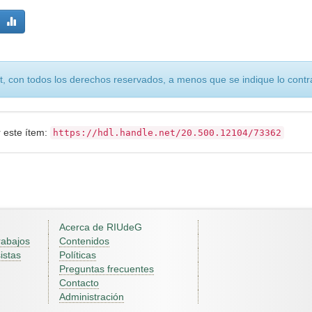
, con todos los derechos reservados, a menos que se indique lo contra
r este ítem:
https://hdl.handle.net/20.500.12104/73362
Acerca de RIUdeG
rabajos
Contenidos
istas
Políticas
Preguntas frecuentes
Contacto
Administración