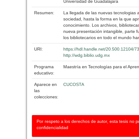
Universidad de Guadalajara
Resumen:
La llegada de las nuevas tecnologias a
sociedad, hasta la forma en la que ap
conocimiento. Los archivos, bibliotec
nueva presentación intangible, parte f
los bibliotecarios en todo el mundo ha
URI:
https://hdl.handle.net/20.500.12104/7
http://wdg.biblio.udg.mx
Programa
Maestría en Tecnologías para el Apren
educativo:
Aparece en
CUCOSTA
las
colecciones:
Por respeto a los derechos de autor, esta tesis no 
confidencialidad