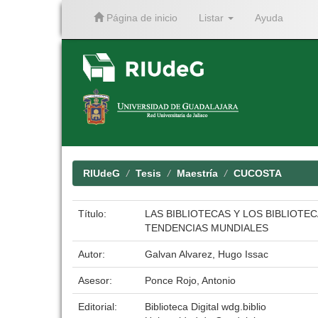
Página de inicio
Listar
Ayuda
Skip
navigation
RIUdeG
Tesis
Maestría
CUCOSTA
Título:
LAS BIBLIOTECAS Y LOS BIBLIOTE
TENDENCIAS MUNDIALES
Autor:
Galvan Alvarez, Hugo Issac
Asesor:
Ponce Rojo, Antonio
Editorial:
Biblioteca Digital wdg.biblio