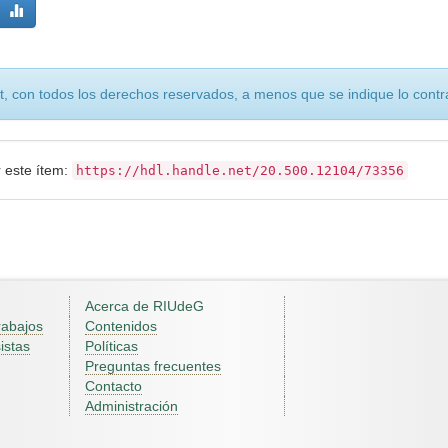
, con todos los derechos reservados, a menos que se indique lo contra
r este ítem:
https://hdl.handle.net/20.500.12104/73356
Acerca de RIUdeG
rabajos
Contenidos
istas
Políticas
Preguntas frecuentes
Contacto
Administración