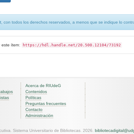
, con todos los derechos reservados, a menos que se indique lo contra
r este ítem:
https://hdl.handle.net/20.500.12104/73192
Acerca de RIUdeG
rabajos
Contenidos
istas
Políticas
Preguntas frecuentes
Contacto
Administración
utiva. Sistema Universitario de Bibliotecas. 2026.
bibliotecadigital@u