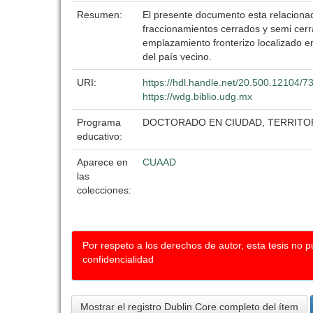
Resumen:
El presente documento esta relacionad
fraccionamientos cerrados y semi cer
emplazamiento fronterizo localizado en
del país vecino.
URI:
https://hdl.handle.net/20.500.12104/7
https://wdg.biblio.udg.mx
Programa
DOCTORADO EN CIUDAD, TERRITOR
educativo:
Aparece en
CUAAD
las
colecciones:
Por respeto a los derechos de autor, esta tesis no 
confidencialidad
Mostrar el registro Dublin Core completo del ítem