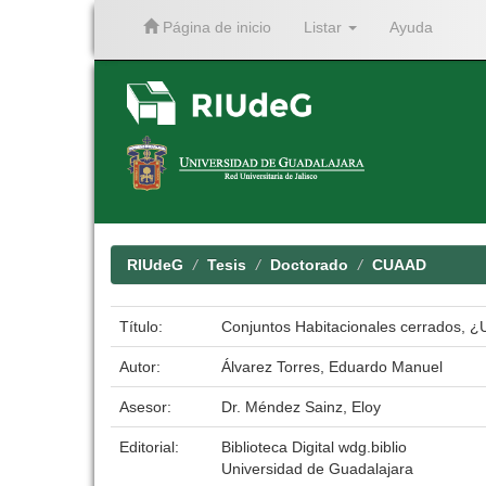
Página de inicio
Listar
Ayuda
Skip
navigation
RIUdeG
Tesis
Doctorado
CUAAD
Título:
Conjuntos Habitacionales cerrados, ¿
Autor:
Álvarez Torres, Eduardo Manuel
Asesor:
Dr. Méndez Sainz, Eloy
Editorial:
Biblioteca Digital wdg.biblio
Universidad de Guadalajara