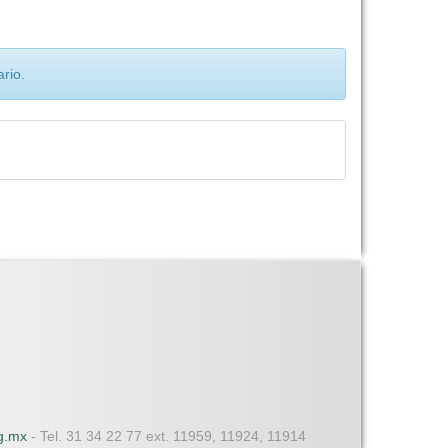
rio.
dg.mx
- Tel. 31 34 22 77 ext. 11959, 11924, 11914