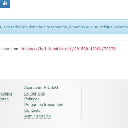
, con todos los derechos reservados, a menos que se indique lo contra
r este ítem:
https://hdl.handle.net/20.500.12104/73173
Acerca de RIUdeG
rabajos
Contenidos
istas
Políticas
Preguntas frecuentes
Contacto
Administración