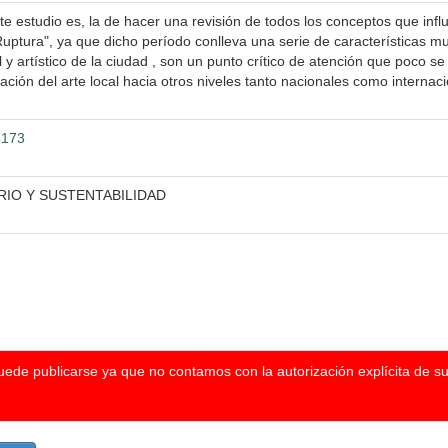
ste estudio es, la de hacer una revisión de todos los conceptos que inf
ptura", ya que dicho período conlleva una serie de características muy
ural y artístico de la ciudad , son un punto crítico de atención que poc
ación del arte local hacia otros niveles tanto nacionales como internaci
3173
IO Y SUSTENTABILIDAD
puede publicarse ya que no contamos con la autorización explícita de s