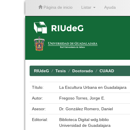
Página de inicio
Listar
Ayuda
Skip
navigation
RIUdeG
Tesis
Doctorado
CUAAD
Título:
La Escultura Urbana en Guadalajara
Autor:
Fregoso Torres, Jorge E.
Asesor:
Dr. González Romero, Daniel
Editorial:
Biblioteca Digital wdg.biblio
Universidad de Guadalajara