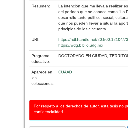
Resumen:
La intención que me lleva a realizar é
del período que se conoce como "La Ru
desarrollo tanto político, social, cult
que nos pueden llevar a situar la aport
principios de los cincuenta.
URI:
https://hdl.handle.net/20.500.12104/7
https://wdg.biblio.udg.mx
Programa
DOCTORADO EN CIUDAD, TERRITOR
educativo:
Aparece en
CUAAD
las
colecciones:
Por respeto a los derechos de autor, esta tesis no 
confidencialidad