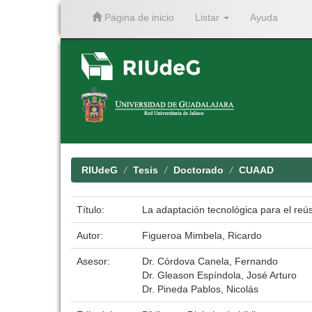
Página de inicio
Listar
Ayuda
Skip
navigation
RIUdeG
Tesis
Doctorado
CUAAD
Título:
La adaptación tecnológica para el reú
Autor:
Figueroa Mimbela, Ricardo
Asesor:
Dr. Córdova Canela, Fernando
Dr. Gleason Espíndola, José Arturo
Dr. Pineda Pablos, Nicolás