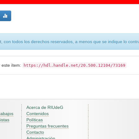
, con todos los derechos reservados, a menos que se indique lo contra
r este ítem:
https://hdl.handle.net/20.500.12104/73169
Acerca de RIUdeG
rabajos
Contenidos
istas
Políticas
Preguntas frecuentes
Contacto
Administración