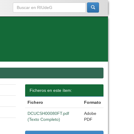
Ficheros en este ítem:
Fichero
Formato
DCUCSH00080FT.pdf
Adobe
(Texto Completo)
PDF