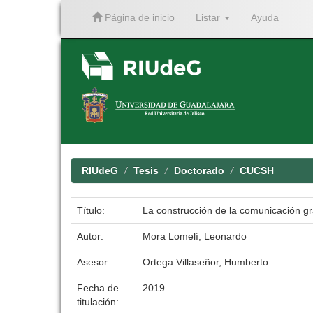
Página de inicio
Listar
Ayuda
Skip
navigation
RIUdeG
Tesis
Doctorado
CUCSH
Título:
La construcción de la comunicación gr
Autor:
Mora Lomelí, Leonardo
Asesor:
Ortega Villaseñor, Humberto
Fecha de
2019
titulación: