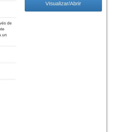
Visualizar/Abrir
avés de
nte
a un