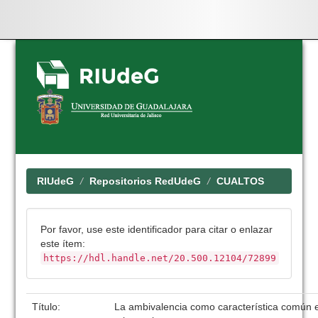
Skip
navigation
RIUdeG
Repositorios RedUdeG
CUALTOS
Por favor, use este identificador para citar o enlazar
este ítem:
https://hdl.handle.net/20.500.12104/72899
Título:
La ambivalencia como característica común 