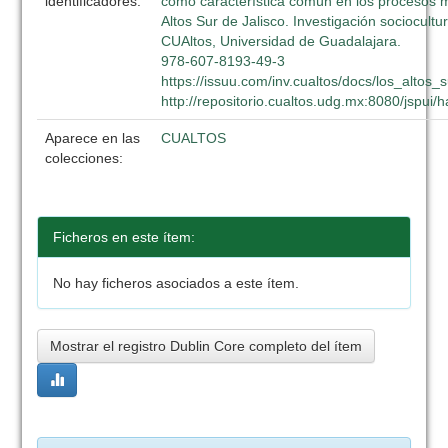
identificadores:
como característica común en los procesos m
Altos Sur de Jalisco. Investigación sociocultur
CUAltos, Universidad de Guadalajara.
978-607-8193-49-3
https://issuu.com/inv.cualtos/docs/los_altos_
http://repositorio.cualtos.udg.mx:8080/jspui
Aparece en las
CUALTOS
colecciones:
Ficheros en este ítem:
No hay ficheros asociados a este ítem.
Mostrar el registro Dublin Core completo del ítem