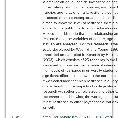
la ampliación de la línea de investigación co
muestrales y otro tipo de carreras, así como 
trabajos que relacionen a la resiliencia con o
psicosociales no contempladas en el estudio.
aimed to know the level of resilience from a s
students in a public institution of education in 
Mexico. In addition to that, the relationship 
resilience and the variables of gender, age 
status were analyzed. For this research, it w
Scale developed by Wagnild and Young (1993)
translated and adapted to Spanish by Heile
(2003), which consists of 25 reagents in the L
was used to measure the variable of interest
high levels of resilience in university studen
significant differences between the career, s
It was concluded that high resilience is a ver
characteristic in the majority of college studen
research with other sample sizes and other ca
recommended. Likewise, the works, not include
relate resilience to other psychosocial vari
as well.
URI:
https://hdl.handle.net/20.500.12104/72876