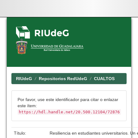
Skip
navigation
RIUdeG
Repositorios RedUdeG
CUALTOS
Por favor, use este identificador para citar o enlazar
este ítem:
https://hdl.handle.net/20.500.12104/72876
Título:
Resiliencia en estudiantes universitarios. U