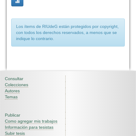
Los ítems de RIUdeG están protegidos por copyright,
con todos los derechos reservados, a menos que se
indique lo contrario.
Consultar
Colecciones
Autores
Temas
Publicar
Como agregar mis trabajos
Información para tesistas
Subir tesis