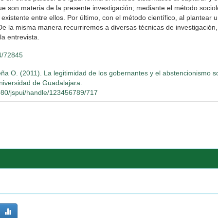
que son materia de la presente investigación; mediante el método soci
n existente entre ellos. Por último, con el método científico, al plante
e la misma manera recurriremos a diversas técnicas de investigación, c
a entrevista.
04/72845
 O. (2011). La legitimidad de los gobernantes y el abstencionismo soci
Universidad de Guadalajara.
8080/jspui/handle/123456789/717