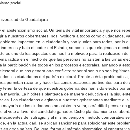
nismo;social
 Universidad de Guadalajara
y el abstencionismo social. Un tema de vital importancia y que nos rep
egir a nuestros gobernantes, nos involucra a todos como ciudadanos, y
 gobierno impactan en la ciudadanía y son iguales para todos, por lo 
 inmersos y bajo el poder del Estado, somos los que elegimos a nues
te es uno de los aspectos que nos ha motivado para la realización de 
ema radica en el hecho de que las personas no asisten a las urnas elect
ra la participación de todos en los procesos electorales, aunando a esto 
electoral que nos genera otro conflicto: saber si son o no son legítim
odos los ciudadanos del padrón electoral. Frente a ésta problemática, 
nos permitan razonar y hacer las consideraciones pertinentes para de 
l y tener la certeza de que nuestros gobernantes han sido electos por 
la mayoría. La hipótesis planteada de manera deductiva es la siguient
ncias. Los ciudadanos elegimos a nuestros gobernantes mediante el s
 la mayoría de los ciudadanos no asisten a votar, será difícil pensar e
e el voto a favor del candidato ganador. Dicho planteamiento se abordar
s antecedentes del sufragio, y al mismo tiempo el método comparativo 
e, en la actualidad, se aplican sanciones para solucionar este problem
 en otros países. De igual forma el método sistemático al capturar y s