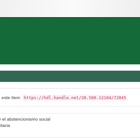
r este ítem:
https://hdl.handle.net/20.500.12104/72845
y el abstencionismo social
itaria