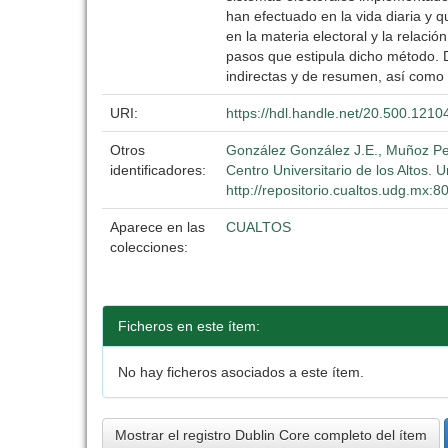
han efectuado en la vida diaria y 
en la materia electoral y la relació
pasos que estipula dicho método. D
indirectas y de resumen, así como l
URI:
https://hdl.handle.net/20.500.121
Otros
González González J.E., Muñoz Peña
identificadores:
Centro Universitario de los Altos. 
http://repositorio.cualtos.udg.mx:
Aparece en las
CUALTOS
colecciones:
Ficheros en este ítem:
No hay ficheros asociados a este ítem.
Mostrar el registro Dublin Core completo del ítem