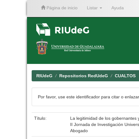
Página de inicio
Listar
Ayuda
Skip
navigation
RIUdeG
Repositorios RedUdeG
CUALTOS
Por favor, use este identificador para citar o enlaza
Título:
La legitimidad de los gobernantes 
II Jornada de Investigación Univers
Abogado