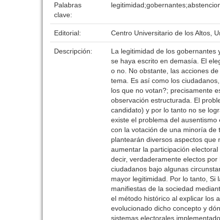
Palabras
legitimidad;gobernantes;abstencio
clave:
Editorial:
Centro Universitario de los Altos,
Descripción:
La legitimidad de los gobernantes 
se haya escrito en demasía. El el
o no. No obstante, las acciones de
tema. Es así como los ciudadanos,
los que no votan?; precisamente es
observación estructurada. El probl
candidato) y por lo tanto no se log
existe el problema del ausentismo 
con la votación de una minoría de t
plantearán diversos aspectos que 
aumentar la participación electora
decir, verdaderamente electos por 
ciudadanos bajo algunas circunsta
mayor legitimidad. Por lo tanto, Si
manifiestas de la sociedad mediant
el método histórico al explicar lo
evolucionado dicho concepto y dónd
sistemas electorales implementados