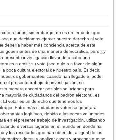
ercute a todos, sin embargo, no es un tema del que
a sea que decidamos ejercer nuestro derecho al voto
que debería haber más conciencia acerca de este
tros gobernantes de una manera democrática, pero ¿y
la presente investigación llevando a cabo una
orales a emitir su voto (sea nulo o a favor de algún
la poca cultura electoral de nuestro país. Es decir,
os nuestros gobernantes, cuando han llegado al poder
en el presente trabajo de investigación, se
esta manera encontrar posibles soluciones para
una mayoría de ciudadanos del padrón electoral, es
e: El votar es un derecho que tenemos los
ufragio. Entre más ciudadanos voten se generará
n gobernantes legítimos, debido a las pocas voluntades
á en el presente trabajo de investigación, utilizando
señalando diversos lugares en el mundo en donde ha
a y los resultados que han obtenido, al igual de los
istematizar datos, y analizar casos y procesos que se