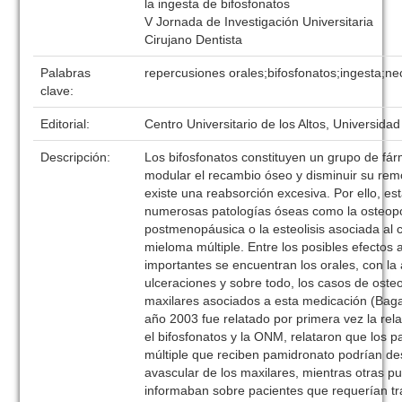
la ingesta de bifosfonatos
V Jornada de Investigación Universitaria
Cirujano Dentista
Palabras
repercusiones orales;bifosfonatos;ingesta;ne
clave:
Editorial:
Centro Universitario de los Altos, Universida
Descripción:
Los bifosfonatos constituyen un grupo de f
modular el recambio óseo y disminuir su re
existe una reabsorción excesiva. Por ello, es
numerosas patologías óseas como la osteop
postmenopáusica o la esteolisis asociada al
mieloma múltiple. Entre los posibles efectos
importantes se encuentran los orales, con la 
ulceraciones y sobre todo, los casos de oste
maxilares asociados a esta medicación (Baga
año 2003 fue relatado por primera vez la rela
el bifosfonatos y la ONM, relataron que los 
múltiple que reciben pamidronato podrían des
avascular de los maxilares, mientras otras p
informaban sobre pacientes que requerían t