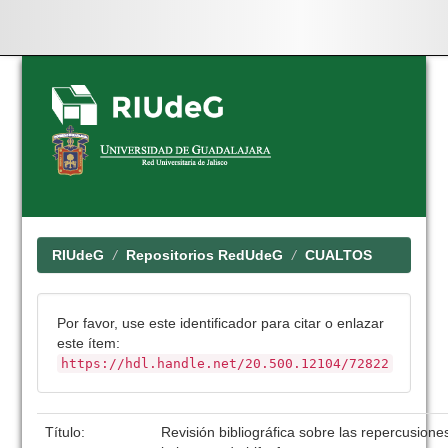
Skip
navigation
RIUdeG
Repositorios RedUdeG
CUALTOS
Por favor, use este identificador para citar o enlazar
este ítem:
https://hdl.handle.net/20.500.12104/72822
Título:
Revisión bibliográfica sobre las repercusion