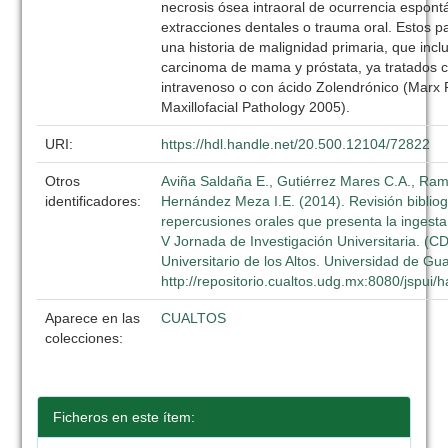
necrosis ósea intraoral de ocurrencia espon
extracciones dentales o trauma oral. Estos p
una historia de malignidad primaria, que incl
carcinoma de mama y próstata, ya tratados 
intravenoso o con ácido Zolendrónico (Marx 
Maxillofacial Pathology 2005).
URI:
https://hdl.handle.net/20.500.12104/72822
Otros
Aviña Saldaña E., Gutiérrez Mares C.A., Ram
identificadores:
Hernández Meza I.E. (2014). Revisión bibliog
repercusiones orales que presenta la ingesta
V Jornada de Investigación Universitaria. (C
Universitario de los Altos. Universidad de Gu
http://repositorio.cualtos.udg.mx:8080/jspui
Aparece en las
CUALTOS
colecciones:
Ficheros en este ítem: