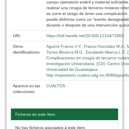
campo operatorio estéril y material suficient
realizar una cirugía de terceros molares ret
se corre el riesgo de tener una complicación
puede definirse como un “evento desagradab
durante o después de una intervención quirúr
URI:
https://hdl.handle.net/20.500.12104/72805
Otros
Aguirre Franco V.Y., Franco González M.A., 
identificadores:
Torres Becerra M.G., Escalante Abarca L.C. 
Complicaciones en cirugía de terceros molar
Investigación Universitaria. (CD). Centro Unive
Universidad de Guadalajara.
http://repositorio.cualtos.udg.mx:8080/jspui
Aparece en las
CUALTOS
colecciones:
Ficheros en este ítem:
No hay ficheros asociados a este ítem.