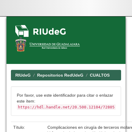
Skip
navigation
RIUdeG
Repositorios RedUdeG
CUALTOS
Por favor, use este identificador para citar o enlazar
este ítem:
https://hdl.handle.net/20.500.12104/72805
Título:
Complicaciones en cirugía de terceros molar